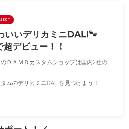
OJECT
いいデリカミニDALI🐾
で超デビュー！！
のＤＡＭＤカスタムショップは国内2社の
タムのデリカミニDALIを見つけよう！