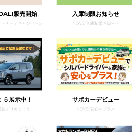
DALI販売開始
入庫制限お知らせ
ーオーナー」キャンペーン
NEWS/入庫制限お知らせ
：５展示中！
サポカーデビュー
代最強デリカＤ：５
NEWS/安心をプラス